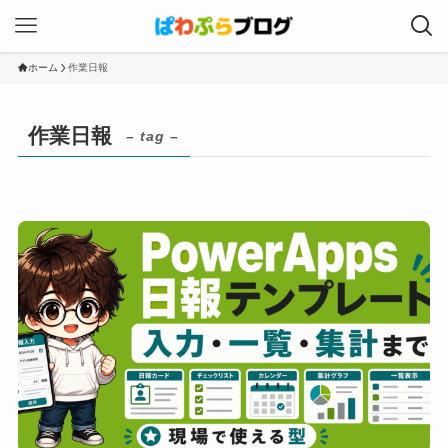
ホーム
作業日報
作業日報
– tag –