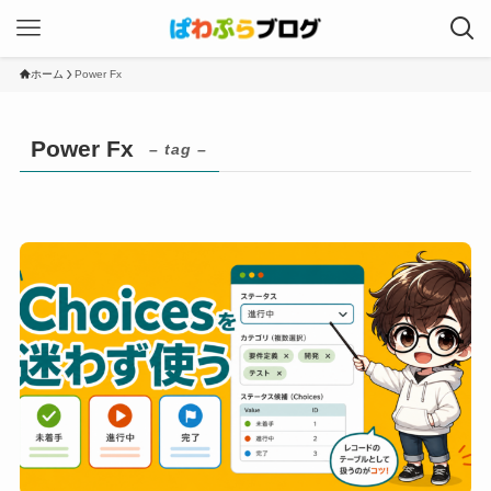
ホーム
Power Fx
Power Fx
– tag –