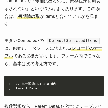
Combo boxで「候補は出るのに、既存値が初期表
示されない」という悩みはよくあります。この場
合は、
初期値の形
がItemsと合っているかを見ま
す。
モダンCombo boxの
DefaultSelectedItems
は、Itemsデータソースに含まれる
レコードのテー
ブル
である必要があります。フォーム内で使うな
ら、基本は次の考え方です。
// 単一選択のDataCard内

Parent.Default
複数選択なら、Parent.Defaultがすでにテーブルと