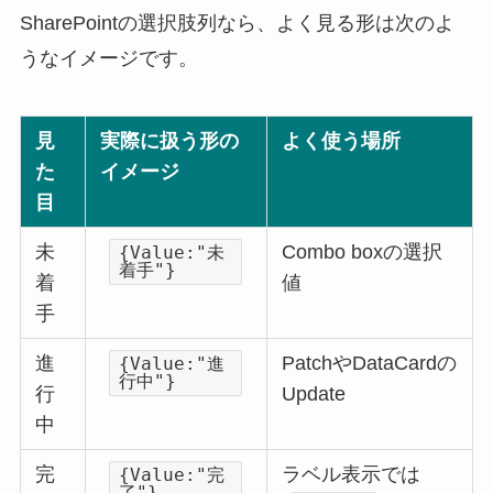
SharePointの選択肢列なら、よく見る形は次のよ
うなイメージです。
見
実際に扱う形の
よく使う場所
た
イメージ
目
未
Combo boxの選択
{Value:"未
着手"}
着
値
手
進
PatchやDataCardの
{Value:"進
行中"}
行
Update
中
完
ラベル表示では
{Value:"完
了"}